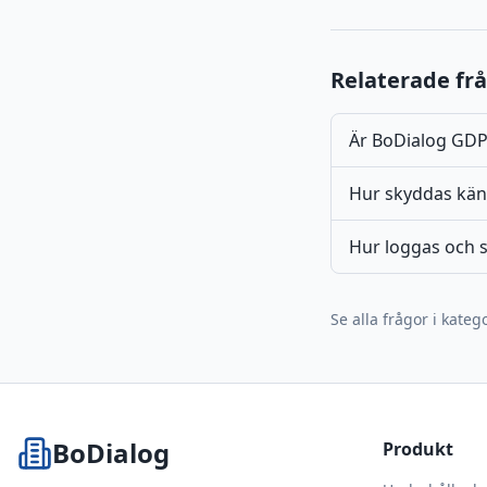
Relaterade fr
Är BoDialog GDP
Hur skyddas kän
Hur loggas och s
Se alla frågor i kateg
BoDialog
Produkt