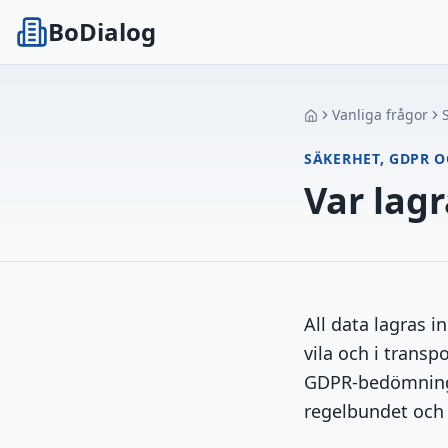
BoDialog
Vanliga frågor
SÄKERHET, GDPR 
Var lagr
All data lagras i
vila och i transpo
GDPR-bedömninge
regelbundet och l