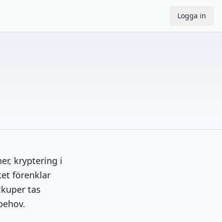
Logga in
er, kryptering i
lket förenklar
ckuper tas
 behov.