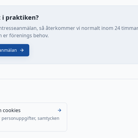
t i praktiken?
intresseanmälan, så återkommer vi normalt inom 24 timmar
n er förenings behov.
eanmälan
h cookies
r personuppgifter, samtycken