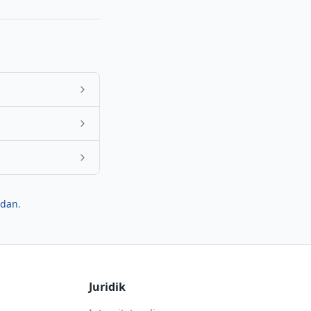
idan
.
Juridik