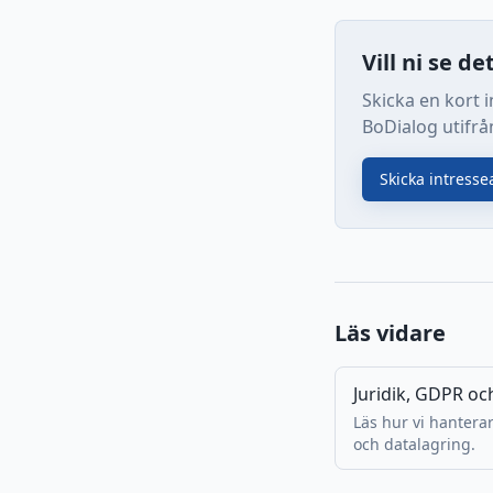
Vill ni se de
Skicka en kort 
BoDialog utifrå
Skicka intress
Läs vidare
Juridik, GDPR oc
Läs hur vi hantera
och datalagring.