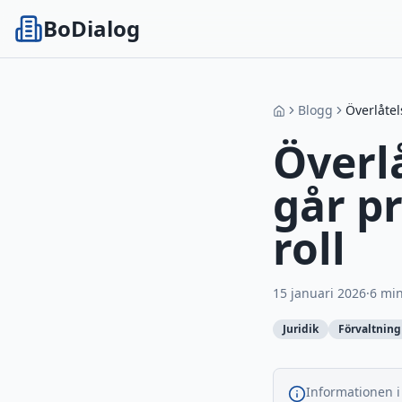
BoDialog
Blogg
Överlåtel
Överlå
går p
roll
15 januari 2026
·
6
min
Juridik
Förvaltning
Informationen i 