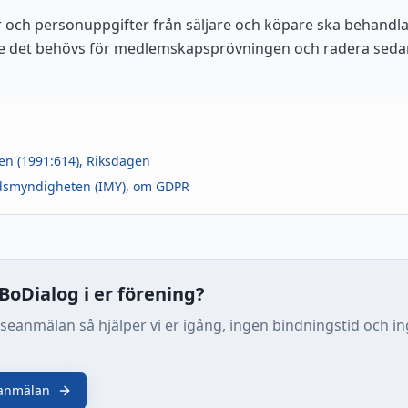
 och personuppgifter från säljare och köpare ska behandla
ge det behövs för medlemskapsprövningen och radera seda
en (1991:614), Riksdagen
ddsmyndigheten (IMY), om GDPR
a BoDialog i er förening?
sseanmälan så hjälper vi er igång, ingen bindningstid och i
eanmälan