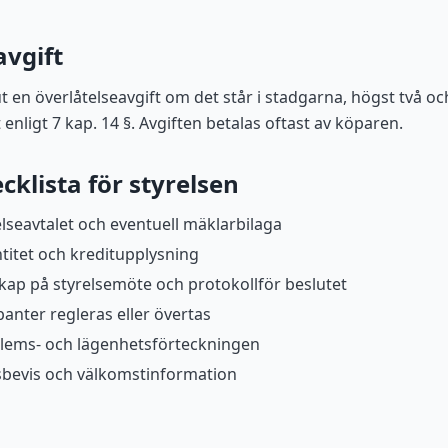
avgift
t en överlåtelseavgift om det står i stadgarna, högst två o
enligt 7 kap. 14 §. Avgiften betalas oftast av köparen.
cklista för styrelsen
lseavtalet och eventuell mäklarbilaga
ntitet och kreditupplysning
ap på styrelsemöte och protokollför beslutet
panter regleras eller övertas
ems- och lägenhetsförteckningen
bevis och välkomstinformation