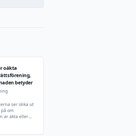
er oäkta
ättsförening,
lnaden betyder
ning
erna ser olika ut
 på om
n är äkta eller
 vet ni vad som
h hur ni undviker
assade som oäkta.