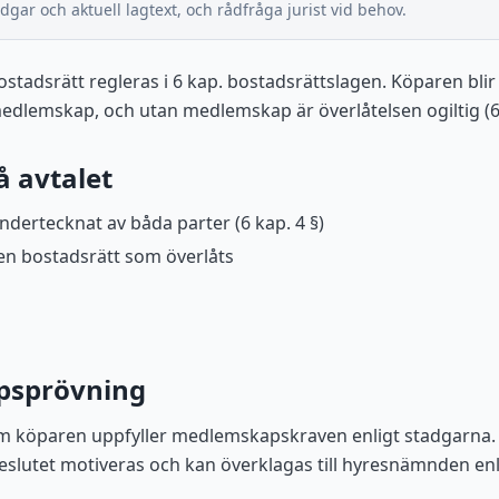
dgar och aktuell lagtext, och rådfråga jurist vid behov.
ostadsrätt regleras i 6 kap. bostadsrättslagen. Köparen bli
medlemskap, och utan medlemskap är överlåtelsen ogiltig (6 
 avtalet
 undertecknat av båda parter (6 kap. 4 §)
en bostadsrätt som överlåts
psprövning
om köparen uppfyller medlemskapskraven enligt stadgarna.
lutet motiveras och kan överklagas till hyresnämnden enli