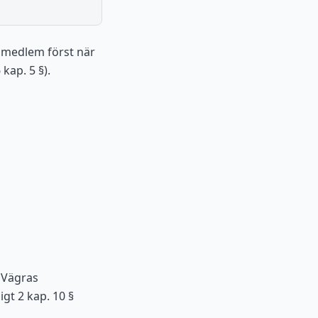
r medlem först när
kap. 5 §).
 Vägras
gt 2 kap. 10 §