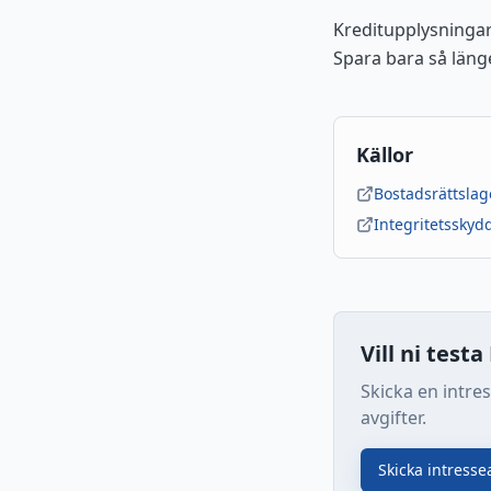
Kreditupplysningar
Spara bara så län
Källor
Bostadsrättslag
Integritetssky
Vill ni test
Skicka en intre
avgifter.
Skicka intress