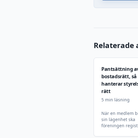
Relaterade a
Pantsättning a
bostadsrätt, så
hanterar styrel
rätt
5
min läsning
När en medlem b
sin lägenhet ska
föreningen regist
pantsättningen. 
fungerar reglerna