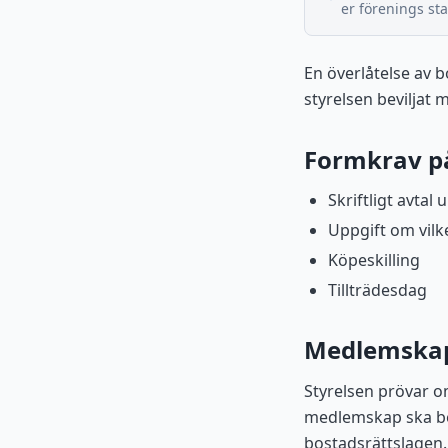
er förenings sta
En överlåtelse av b
styrelsen beviljat 
Formkrav på
Skriftligt avtal
Uppgift om vilk
Köpeskilling
Tillträdesdag
Medlemska
Styrelsen prövar 
medlemskap ska bes
bostadsrättslagen.