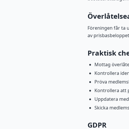
Överlåtelse
Föreningen får ta u
av prisbasbeloppet 
Praktisk che
Mottag överlåte
Kontrollera ide
Pröva medlemsk
Kontrollera att 
Uppdatera medl
Skicka medlems
GDPR