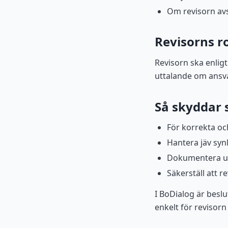
Om revisorn avs
Revisorns ro
Revisorn ska enlig
uttalande om ansvar
Så skyddar s
För korrekta oc
Hantera jäv synl
Dokumentera und
Säkerställ att re
I BoDialog är besl
enkelt för revisorn