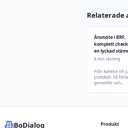
Relaterade a
Årsmöte i BRF,
komplett checkl
en lyckad stä
8
min läsning
Från kallelse till 
protokoll. Så förb
genomför och
dokumenterar ni
föreningsstämma
stress eller formfe
BoDialog
Produkt