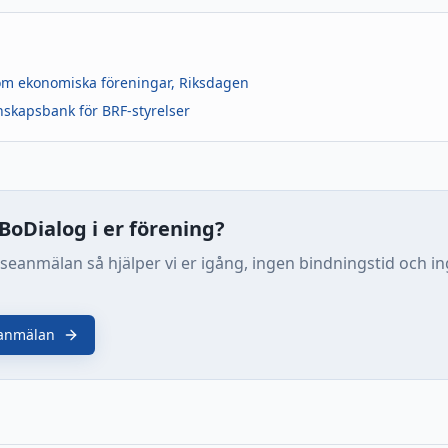
om ekonomiska föreningar, Riksdagen
skapsbank för BRF-styrelser
a BoDialog i er förening?
sseanmälan så hjälper vi er igång, ingen bindningstid och i
eanmälan