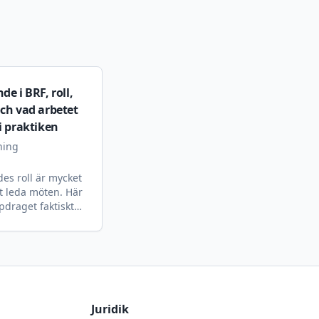
e i BRF, roll,
ch vad arbetet
i praktiken
ning
es roll är mycket
t leda möten. Här
pdraget faktiskt
ch hur en ny
e kommer in i
nabbt.
Juridik