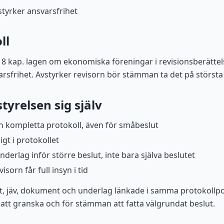
tyrker ansvarsfrihet
ll
t 8 kap. lagen om ekonomiska föreningar i revisionsberättel
sfrihet. Avstyrker revisorn bör stämman ta det på största a
tyrelsen sig själv
h kompletta protokoll, även för småbeslut
igt i protokollet
erlag inför större beslut, inte bara själva beslutet
visorn får full insyn i tid
ut, jäv, dokument och underlag länkade i samma protokollpos
 att granska och för stämman att fatta välgrundat beslut.