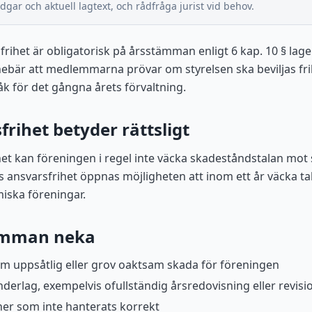
dgar och aktuell lagtext, och rådfråga jurist vid behov.
rihet är obligatorisk på årsstämman enligt 6 kap. 10 § l
nebär att medlemmarna prövar om styrelsen ska beviljas fri
 för det gångna årets förvaltning.
rihet betyder rättsligt
het kan föreningen i regel inte väcka skadeståndstalan mot 
s ansvarsfrihet öppnas möjligheten att inom ett år väcka tal
iska föreningar.
ämman neka
m uppsåtlig eller grov oaktsam skada för föreningen
nderlag, exempelvis ofullständig årsredovisning eller revisi
oner som inte hanterats korrekt