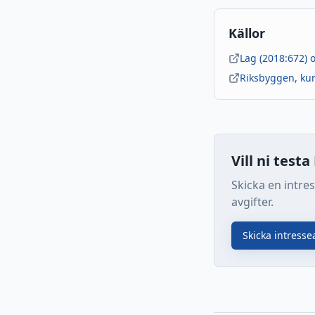
Källor
Lag (2018:672) 
Riksbyggen, kun
Vill ni test
Skicka en intre
avgifter.
Skicka intress