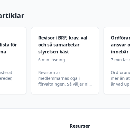
rtiklar
Revisor i BRF, krav, val
Ordförand
ista för
och så samarbetar
ansvar o
mma
styrelsen bäst
innebär 
6
min läsning
7
min läs
justerat
Revisorn är
Ordförand
ereder,
medlemmarnas öga i
mer än at
förvaltningen. Så väljer ni
är vad up
rätt revisor, vad
innebär o
n utan
granskningen omfattar och
ordförand
l.
vad styrelsen kan förvänta
arbetet s
sig.
Resurser