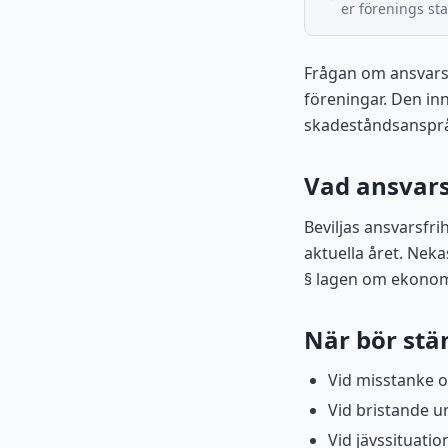
er förenings sta
Frågan om ansvarsf
föreningar. Den in
skadeståndsanspråk
Vad ansvarsf
Beviljas ansvarsfri
aktuella året. Neka
§ lagen om ekonom
När bör st
Vid misstanke o
Vid bristande u
Vid jävssituati